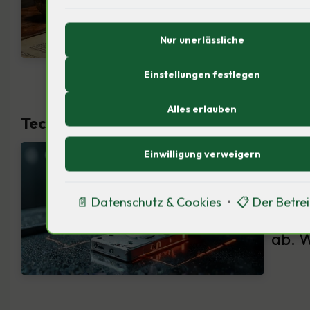
Ähnli
Nur unerlässliche
techn
Einstellungen festlegen
Alles erlauben
Technologische Perspektiven auf den Si
40% d
Einwilligung verweigern
im B
📄 Datenschutz & Cookies
•
📋 Der Betre
aber 
ab. W