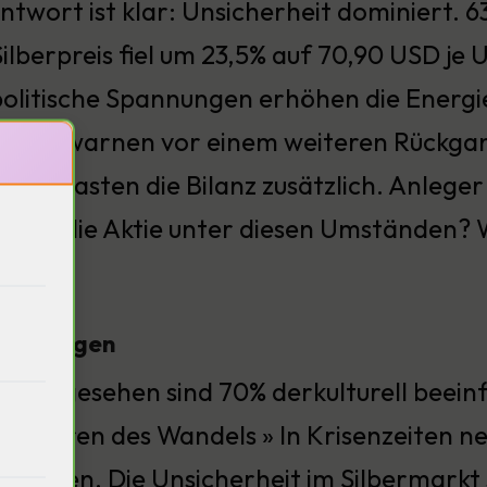
ntwort ist klar: Unsicherheit dominiert. 6
ilberpreis fiel um 23,5% auf 70,90 USD je
olitische Spannungen erhöhen die Energ
ysten warnen vor einem weiteren Rückgang
o-belasten die Bilanz zusätzlich. Anlege
ieg in die Aktie unter diesen Umständen? 
scheidungen
risch gesehen sind 70% derkulturell beein
 Motoren des Wandels » In Krisenzeiten n
rfragen. Die Unsicherheit im Silbermarkt sp