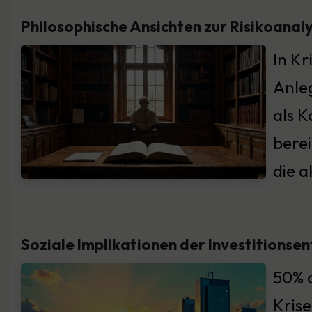
Philosophische Ansichten zur Risikoanal
In Kr
Anleg
als K
berei
die a
Soziale Implikationen der Investitionse
50% d
Krise