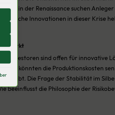
ch wie in der Renaissance suchen Anleger 
ologische Innovationen in dieser Krise he
lbermarkt
er Investoren sind offen für innovative L
ergbau könnten die Produktionskosten sen
iber
diebleibt. Die Frage der Stabilität im Si
ie beeinflusst die Philosophie der Risik