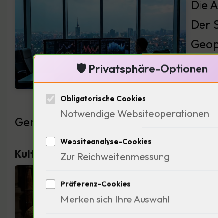
Die A
Der S
Geop
Anal
🛡️ Privatsphäre-Optionen
Panuc
Obligatorische Cookies
Einst
Notwendige Websiteoperationen
Genie über die Situation?
Websiteanalyse-Cookies
Kulturelle Einflüsse auf Investitionsent
Zur Reichweitenmessung
Histo
Präferenz-Cookies
stets
Merken sich Ihre Auswahl
hinte