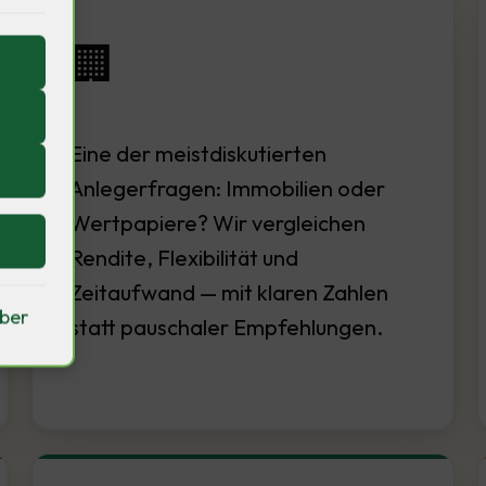
🏢
Eine der meistdiskutierten
Anlegerfragen: Immobilien oder
Wertpapiere? Wir vergleichen
Rendite, Flexibilität und
Zeitaufwand — mit klaren Zahlen
iber
statt pauschaler Empfehlungen.