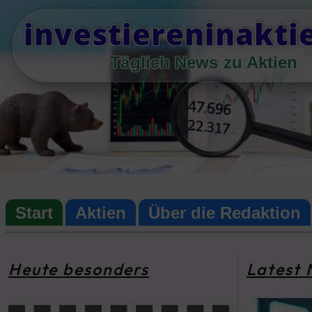
Skip
investiereninakti
to
content
Täglich News zu Aktien
Start
Aktien
Über die Redaktion
Heute besonders
Latest