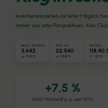
investiereninaktien.de liefert täglich f
immer aus zehn Perspektiven. Kein Click
MSCI WORLD
DAX 40
NVIDIA
3.642
22.540
118,40 
▲ +1,2 %
▲ +0,8 %
▼ −2,1 %
+7,5 %
MSCI World Ø p.a. seit 1970