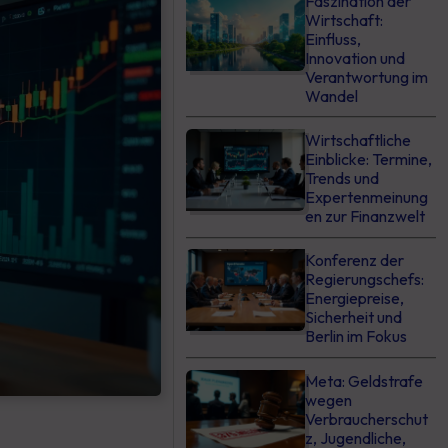
Faszination der
Wirtschaft:
Einfluss,
Innovation und
Verantwortung im
Wandel
Wirtschaftliche
Einblicke: Termine,
Trends und
Expertenmeinung
en zur Finanzwelt
Konferenz der
Regierungschefs:
Energiepreise,
Sicherheit und
Berlin im Fokus
Meta: Geldstrafe
wegen
Verbraucherschut
z, Jugendliche,