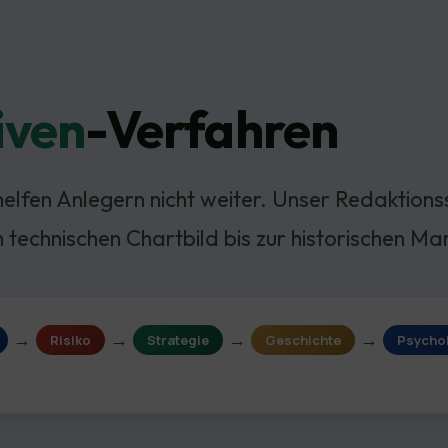
iven
-Verfahren
helfen Anlegern nicht weiter. Unser Redaktio
m technischen Chartbild bis zur historischen M
→
→
→
→
Risiko
Strategie
Geschichte
Psycho