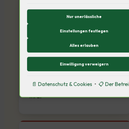
📊
Nur unerlässliche
Einstellungen festlegen
MSCI World, Small Caps,
Alles erlauben
Schwellenländer — wir erklären, wie
Diversifikation wirklich funktioniert,
Einwilligung verweigern
welche Kombination für welchen
Anlagehorizont passt und was beim
📄 Datenschutz & Cookies
•
📋 Der Betre
Totalverlustrisiko oft übersehen
wird.