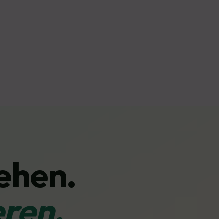
ehen.
eren.