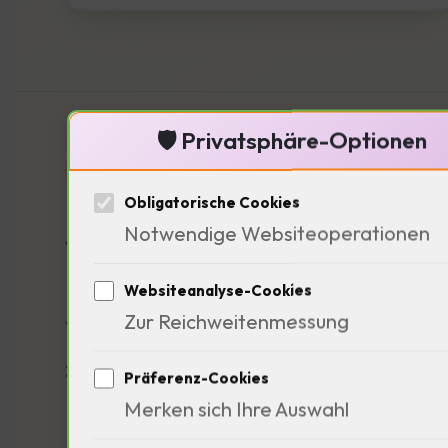
🛡️ Privatsphäre-Optionen
UNSERE THEMENFELDER
Obligatorische Cookies
Notwendige Websiteoperationen
Was Anleger täg
Websiteanalyse-Cookies
Zur Reichweitenmessung
Von ETF-Grundlagen bis zur Geopolitik
zwischen Einzelmeldung und persönliche
Präferenz-Cookies
Merken sich Ihre Auswahl