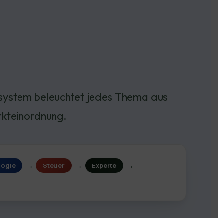
nssystem beleuchtet jedes Thema aus
arkteinordnung.
→
→
→
logie
Steuer
Experte