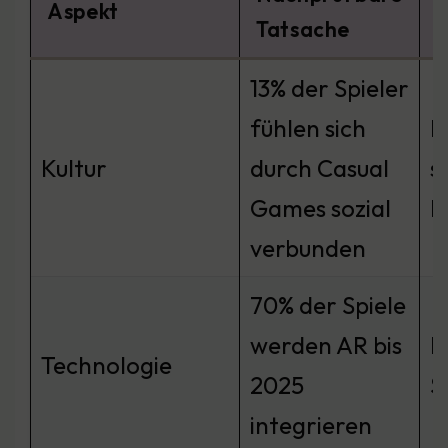
Aspekt
F
Tatsache
13% der Spieler
fühlen sich
F
Kultur
durch Casual
s
Games sozial
I
verbunden
70% der Spiele
werden AR bis
E
Technologie
2025
S
integrieren