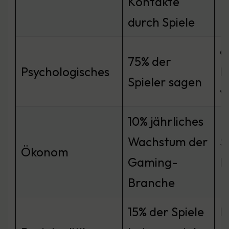
Kontakte
durch Spiele
d
75% der
Psychologisches
E
Spieler sagen
v
10% jährliches
Wachstum der
S
Ökonom
Gaming-
M
Branche
15% der Spiele
E