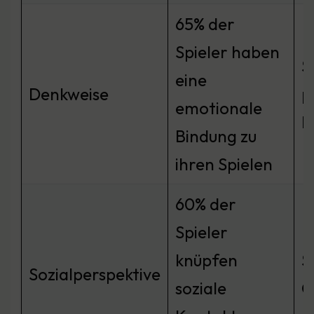
65% der
Spieler haben
S
eine
Denkweise
p
emotionale
E
Bindung zu
ihren Spielen
60% der
Spieler
knüpfen
S
Sozialperspektive
soziale
G