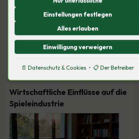
Nur unerlässliche
therapeutische Effekte haben.
Einstellungen festlegen
Historisch gesehen war das Spiel
Alles erlauben
immer ein Spiegel der Gesellschaft.
Wie wird sich diese Beziehung in
Einwilligung verweigern
Zukunft entwickeln?
📄 Datenschutz & Cookies
•
📋 Der Betreiber
Wirtschaftliche Einflüsse auf die
Spieleindustrie