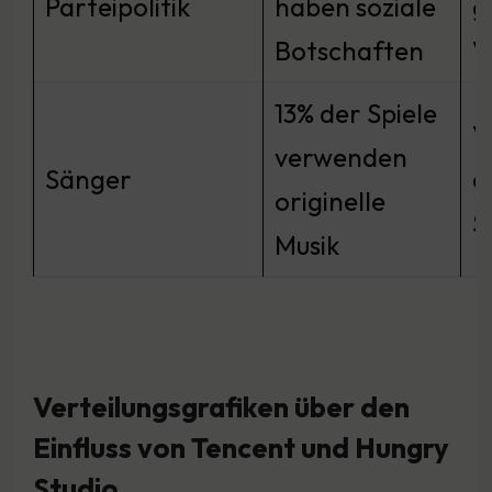
Parteipolitik
haben soziale
g
Botschaften
V
13% der Spiele
V
verwenden
Sänger
d
originelle
S
Musik
Verteilungsgrafiken über den
Einfluss von Tencent und Hungry
Studio