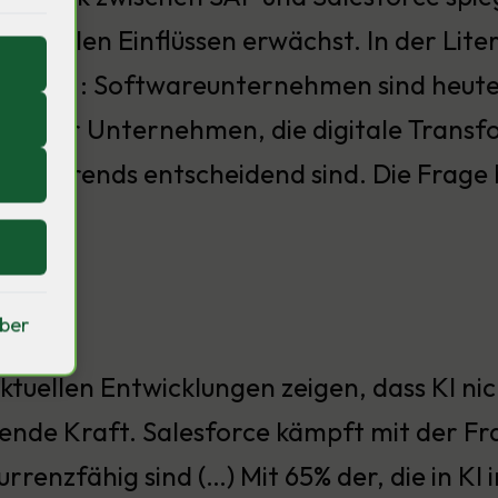
ulturellen Einflüssen erwächst. In der Lite
rägten : Softwareunternehmen sind heute d
70% der Unternehmen, die digitale Transfor
urelle Trends entscheidend sind. Die Frag
üllen?
iber
ktuellen Entwicklungen zeigen, dass KI nic
bende Kraft. Salesforce kämpft mit der Fr
rrenzfähig sind (…) Mit 65% der, die in KI 