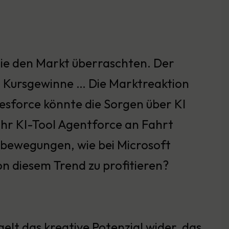
 die den Markt überraschten. Der
r Kursgewinne … Die Marktreaktion
lesforce könnte die Sorgen über KI
 ihr KI-Tool Agentforce an Fahrt
tbewegungen, wie bei Microsoft
on diesem Trend zu profitieren?
elt das kreative Potenzial wider, das