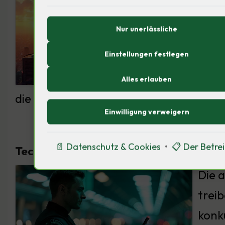
aus k
Nur unerlässliche
diep
Einstellungen festlegen
Mit 
kult
Alles erlauben
die Bedürfnisse der modernen Welt erf
Einwilligung verweigern
📄 Datenschutz & Cookies
•
📋 Der Betre
Technologische Perspektiven der KI
Die a
trei
konku