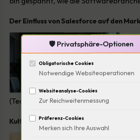
bin gespannt, wie die Softwarebranche
Der Einfluss von Salesforce auf den Mar
Sale
🛡️ Privatsphäre-Optionen
Ausb
zeig
Obligatorische Cookies
Notwendige Websiteoperationen
nicht
gewi
Websiteanalyse-Cookies
(Technologieriese, 48 Jahre alt) nach d
Zur Reichweitenmessung
Präferenz-Cookies
Kulturelle Einflüsse auf den Softwarema
Merken sich Ihre Auswahl
Die 