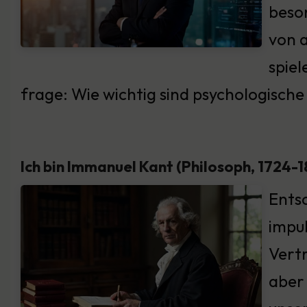
beso
von a
spiel
frage: Wie wichtig sind psychologische
Ich bin Immanuel Kant (Philosoph, 1724-
Ents
impul
Vert
aber 