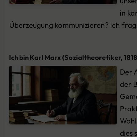
unse
in k
Überzeugung kommunizieren? Ich frage:
Ich bin Karl Marx (Sozialtheoretiker, 181
Der 
der B
Geme
Prakt
Wohl
dies 