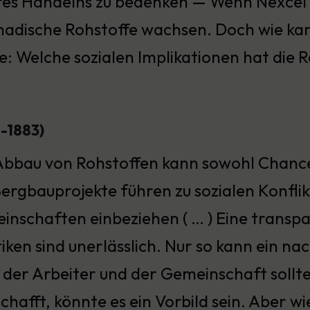
res Handelns zu bedenken — Wenn Nexcel e
anadische Rohstoffe wachsen. Doch wie k
 Welche sozialen Implikationen hat die R
8-1883)
Abbau von Rohstoffen kann sowohl Chancen
ergbauprojekte führen zu sozialen Konflik
inschaften einbeziehen ( … ) Eine transp
iken sind unerlässlich. Nur so kann ein na
 der Arbeiter und der Gemeinschaft sollt
schafft, könnte es ein Vorbild sein. Aber