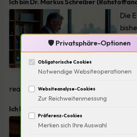
Ich bin Dr. Markus Schreiber (Rohstoffana
Die E
bishe
vielv
🛡️ Privatsphäre-Optionen
Wolf
Obligatorische Cookies
ausl
Notwendige Websiteoperationen
versc
reagieren? Ich frage: Welche historisc
Websiteanalyse-Cookies
Zur Reichweitenmessung
Ich bin Johann Wolfgang von Goethe (Di
Präferenz-Cookies
Die E
Merken sich Ihre Auswahl
man 