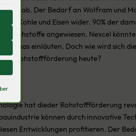
ourcen ab. Der Bedarf an Wolfram und Mo
f an Kohle und Eisen wider. 90% der dama
neue Rohstoffe angewiesen. Nexcel könnte
merikas einläuten. Doch wie wird sich di
 diedie Rohstoffförderung heute?
iber
re)
ologie hat dieder Rohstoffförderung revo
bauindustrie können durch innovative Tec
iesen Entwicklungen profitieren. Der Beda