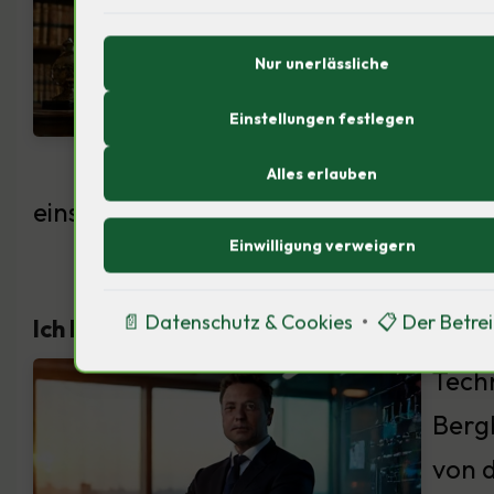
Ress
Nur unerlässliche
Bedar
auf 
Einstellungen festlegen
Norda
Alles erlauben
einstellen? Ich frage: Wie beeinflusst
Einwilligung verweigern
📄 Datenschutz & Cookies
•
📋 Der Betre
Ich bin Elon Musk (Tech-Milliardär, 54 Jah
Techn
Berg
von d