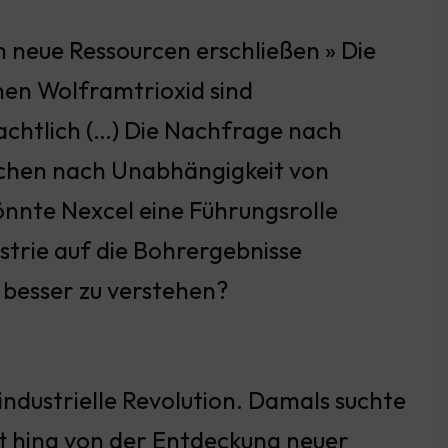
h neue Ressourcen erschließen » Die
nen Wolframtrioxid sind
eachtlich (…) Die Nachfrage nach
chen nach Unabhängigkeit von
önnte Nexcel eine Führungsrolle
ustrie auf die Bohrergebnisse
n besser zu verstehen?
industrielle Revolution. Damals suchte
tt hing von der Entdeckung neuer