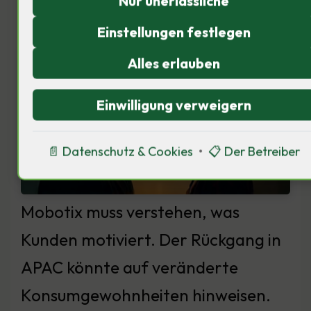
Die Psyche der Verbraucher im
Nur unerlässliche
Fokus
Einstellungen festlegen
Alles erlauben
Einwilligung verweigern
📄 Datenschutz & Cookies
•
📋 Der Betreiber
Mobotix muss verstehen, was
Kunden motiviert. Der Rückgang in
APAC könnte auf veränderte
Konsumgewohnheiten hinweisen.