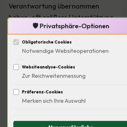
Verantwortung übernommen
haben, oft größere Unterstützung
🛡️ Privatsphäre-Optionen
in der Gesellschaft gefunden (…)
Ein Beispiel ist die Fair-Trade-
Obligatorische Cookies
Bewegung, die soziale Gerechtigkeit
Notwendige Websiteoperationen
fördert. Wie kann Mobotix
Websiteanalyse-Cookies
sicherstellen, dass ihre Maßnahmen
Zur Reichweitenmessung
auch im sozialen Kontext positiv
Präferenz-Cookies
wahrgenommen werden?
Merken sich Ihre Auswahl