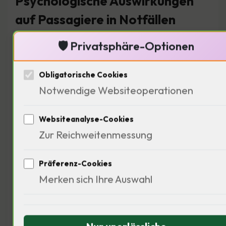
Psychologische Auswirkungen
auf Passagiere in Notfällen
In
🛡️ Privatsphäre-Optionen
Obligatorische Cookies
Notwendige Websiteoperationen
Websiteanalyse-Cookies
Zur Reichweitenmessung
Krisensituationen sind die
psychologischen Auswirkungen
Präferenz-Cookies
Merken sich Ihre Auswahl
enorm. 70% der Passagiere erleben
Stress und Angst. Das Gefühl der