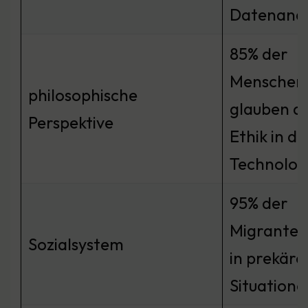
Datenana
85% der
Menschen
philosophische
glauben an
Perspektive
Ethik in de
Technolog
95% der
Migranten
Sozialsystem
in prekäre
Situatione