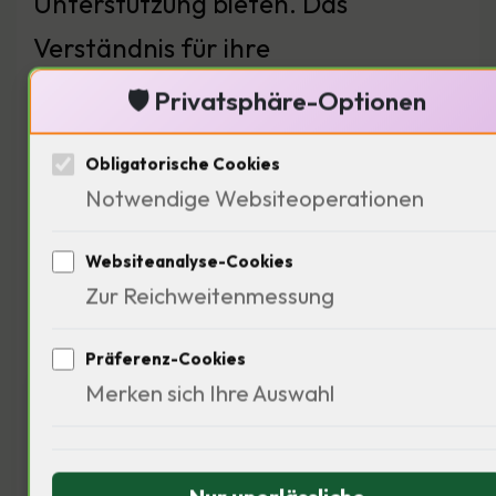
Unterstützung bieten. Das
Verständnis für ihre
psychologischen Bedürfnisse ist
🛡️ Privatsphäre-Optionen
entscheidend — Wie können wir
Obligatorische Cookies
diefür diese Themen sensibilisieren?
Notwendige Websiteoperationen
Websiteanalyse-Cookies
Zur Reichweitenmessung
Ökonomische Betrachtungen
der Migration
Präferenz-Cookies
Merken sich Ihre Auswahl