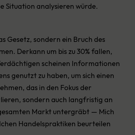
se Situation analysieren würde.
das Gesetz, sondern ein Bruch des
en. Derkann um bis zu 30% fallen,
Verdächtigen scheinen Informationen
s genutzt zu haben, um sich einen
rnehmen, das in den Fokus der
lieren, sondern auch langfristig an
en gesamten Markt untergräbt — Mich
solchen Handelspraktiken beurteilen