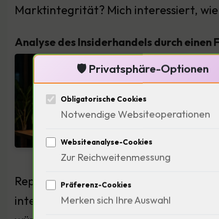
Marktintegrität? Mich interessiert, wi
Analyse des Insiderhandels durch einen
Insid
🛡️ Privatsphäre-Optionen
Vert
Obligatorische Cookies
wenn
Notwendige Websiteoperationen
über
finan
Websiteanalyse-Cookies
Zur Reichweitenmessung
Ermit
Reputation. Dies führt zu einem schäd
Präferenz-Cookies
interessiert, wie ein historisches Gen
Merken sich Ihre Auswahl