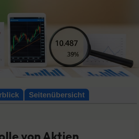
rblick
Seitenübersicht
olle von Aktien