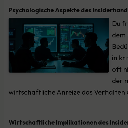
Psychologische Aspekte des Insiderhand
Du fr
dem 
Bedür
in kr
oft n
der m
wirtschaftliche Anreize das Verhalt
Wirtschaftliche Implikationen des Insid