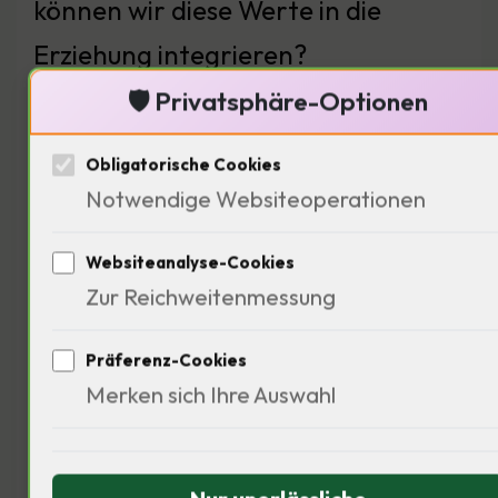
können wir diese Werte in die
Erziehung integrieren?
🛡️ Privatsphäre-Optionen
Obligatorische Cookies
Soziale Aspekte der finanziellen
Notwendige Websiteoperationen
Bildung
Websiteanalyse-Cookies
Zur Reichweitenmessung
Präferenz-Cookies
Merken sich Ihre Auswahl
Die Antwort liegt in einer sozialen