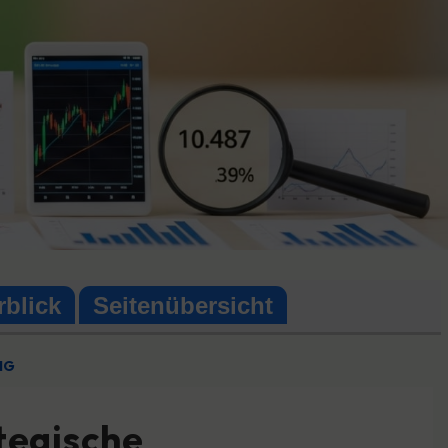
rblick
Seitenübersicht
NG
tegische