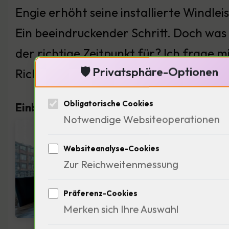
Engie erhöht seine installierte Windle
Ein beeindruckender Schritt. Doch was 
der richtige Zeitpunkt für? Ich frage m
🛡️ Privatsphäre-Optionen
Richtung des Unternehmens beeinfluss
Obligatorische Cookies
Einblicke von Pedro Vasconcelos über s
Notwendige Websiteoperationen
Engi
beha
Websiteanalyse-Cookies
Zur Reichweitenmessung
effiz
ziele
Präferenz-Cookies
Merken sich Ihre Auswahl
Energ