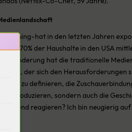
ndos (Netflix-Co-Chef, 59 Jahre).
 Medienlandschaft
Streaming-hat in den letzten Jahren exp
ie sind 70% der Haushalte in den USA mitt
e Veränderung hat die traditionelle Medie
in Riese, der sich den Herausforderungen s
lte neu zu definieren, die Zuschauerbindun
te zu produzieren, sondern auch die Geschi
n Trend reagieren? Ich bin neugierig auf