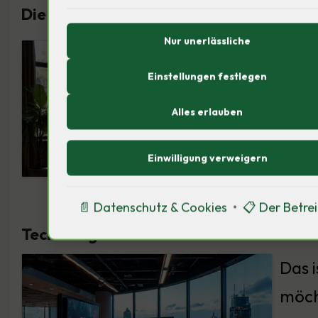
Die Rolle von Warner Bros. in der Strea
Nur unerlässliche
Einstellungen festlegen
Alles erlauben
Einwilligung verweigern
📄 Datenschutz & Cookies
•
📋 Der Betre
Technologische Innovationen im Medien
Das 
möch