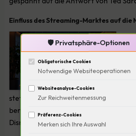
gespannt auf die Antwort von Ted Sara
Einfluss des Streaming-Marktes auf die
Der 
🛡️ Privatsphäre-Optionen
Stud
Dies
Obligatorische Cookies
Notwendige Websiteoperationen
ist e
Inha
Websiteanalyse-Cookies
stets darauf geachtet, nicht nur Inhal
Zur Reichweitenmessung
berühren. Wie wird Paramount auf diese
Präferenz-Cookies
Disney, 72 Jahre).
Merken sich Ihre Auswahl