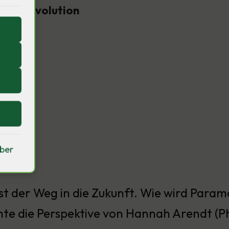
ming-Revolution
iber
sektor
ist der Weg in die Zukunft. Wie wird Param
te die Perspektive von Hannah Arendt (Ph