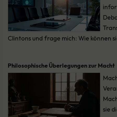
info
Deba
Tran
Clintons und frage mich: Wie können s
Philosophische Überlegungen zur Macht
Mach
Vera
Mach
sie 